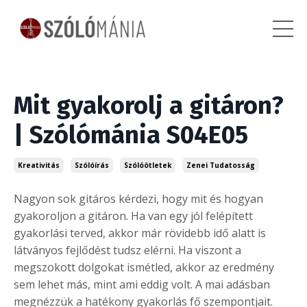
Mit gyakorolj a gitáron?
| Szólómánia S04E05
Kreativitás
Szólóírás
Szólóötletek
Zenei Tudatosság
Nagyon sok gitáros kérdezi, hogy mit és hogyan
gyakoroljon a gitáron. Ha van egy jól felépített
gyakorlási terved, akkor már rövidebb idő alatt is
látványos fejlődést tudsz elérni. Ha viszont a
megszokott dolgokat ismétled, akkor az eredmény
sem lehet más, mint ami eddig volt. A mai adásban
megnézzük a hatékony gyakorlás fő szempontjait.