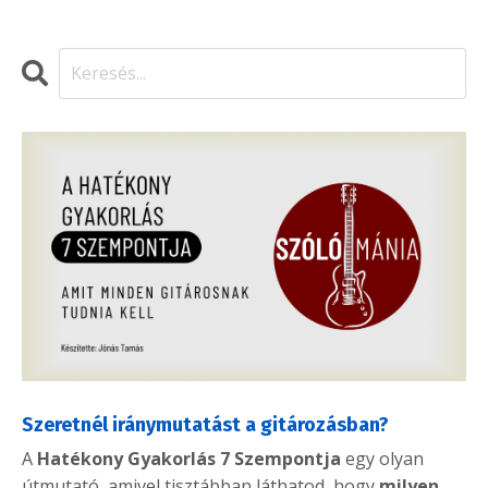
Szeretnél iránymutatást a gitározásban?
A
Hatékony Gyakorlás 7 Szempontja
egy olyan
útmutató, amivel tisztábban láthatod, hogy
milyen