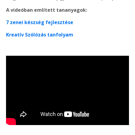
A videóban említett tananyagok:
7 zenei készség fejlesztése
Kreatív Szólózás tanfolyam