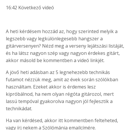
16:42 Következő videó
A heti kérdésem hozzád az, hogy szerinted melyik a
legszebb vagy legkülönlegesebb hangszer a
gitárversenyen? Nézd meg a verseny lejátszási listáját,
és ha látsz nagyon szép vagy nagyon érdekes gitárt,
akkor másold be kommentben a videó linkjét.
A jövő heti adásban az 5 legnehezebb technikás
futamot nézzük meg, amit az évek során szólókban
használtam. Ezeket akkor is érdemes lesz
kipróbálnod, ha nem olyan régóta gitározol, mert
lassú tempóval gyakorolva nagyon jól fejlesztik a
technikádat.
Ha van kérdésed, akkor itt kommentben felteheted,
vagy írj nekem a Szólómánia emailcímére.