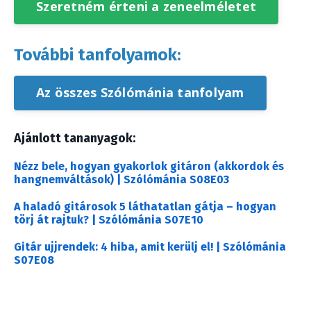
Szeretném érteni a zeneelméletet
További tanfolyamok:
Az összes Szólómánia tanfolyam
Ajánlott tananyagok:
Nézz bele, hogyan gyakorlok gitáron (akkordok és
hangnemváltások) | Szólómánia S08E03
A haladó gitárosok 5 láthatatlan gátja – hogyan
törj át rajtuk? | Szólómánia S07E10
Gitár ujjrendek: 4 hiba, amit kerülj el! | Szólómánia
S07E08