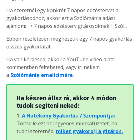
Ha szeretnél egy konkrét 7 napos edzéstervet a
gyakorlásodhoz, akkor ezt a Szólómánia adást
ajánlom: • 7 napos edzésterv gitárosoknak | Szól...
Ebben részletesen megnézzük egy 7 napos gyakorlás
összes gyakorlatát.
Ha van kérdésed, akkor a YouTube videó alatt
kommentben felteheted, vagy írj nekem
a
Szólómánia emailcímére
.
Ha készen állsz rá, akkor 4 módon
tudok segíteni neked:
1.
A Hatékony Gyakorlás 7 Szempontja:
Töltsd le ezt az ingyenes munkafüzetet, ha
tudni szeretnéd,
miket gyakorolj a gitáron.