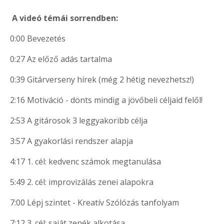
A videó témái sorrendben:
0:00 Bevezetés
0:27 Az előző adás tartalma
0:39 Gitárverseny hírek (még 2 hétig nevezhetsz!)
2:16 Motiváció - dönts mindig a jövőbeli céljaid felől!
2:53 A gitárosok 3 leggyakoribb célja
3:57 A gyakorlási rendszer alapja
4:17 1. cél: kedvenc számok megtanulása
5:49 2. cél: improvizálás zenei alapokra
7:00 Lépj szintet - Kreatív Szólózás tanfolyam
7:12 3. cél: saját zenék alkotása