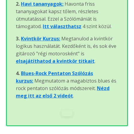
2.
Havi tananyagok:
Havonta friss
tananyagokat kapsz tőlem, részletes
útmutatással. Ezzel a Szólómániát is
támogatod.
Itt választhatsz
4 szint közül.
3.
Kvintkör Kurzus:
Megtanulod a kvintkör
logikus használatát. Kezdőként is, és sok éve
gitározó "régi motorosként" is
elsajátíthatod a kvintkör titkait
.
4.
Blues-Rock Pentaton Szólózás
kurzus:
Megmutatom a magabiztos blues és
rock pentaton szólózás módszereit.
Nézd
meg itt az első 2 videót
.