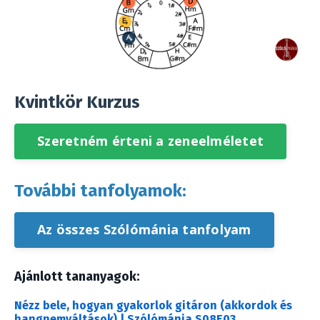
Kvintkör Kurzus
Szeretném érteni a zeneelméletet
További tanfolyamok:
Az összes Szólómánia tanfolyam
Ajánlott tananyagok:
Nézz bele, hogyan gyakorlok gitáron (akkordok és
hangnemváltások) | Szólómánia S08E03