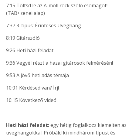
7:15 Töltsd le az A-moll rock szóló csomagot!
(TAB+zenei alap)
7:37 3. típus: Érintéses Üveghang
8:19 Gitárszóló
9:26 Heti házi feladat
9:36 Vegyél részt a hazai gitárosok felmérésén!
9:53 A jövő heti adás témája
10:01 Kérdésed van? Írj!
10:15 Következő videó
Heti házi feladat:
egy hétig foglalkozz kiemelten az
üveghangokkal. Próbáld ki mindhárom típust és