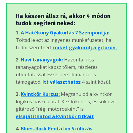
Ha készen állsz rá, akkor 4 módon
tudok segíteni neked:
1.
A Hatékony Gyakorlás 7 Szempontja:
Töltsd le ezt az ingyenes munkafüzetet, ha
tudni szeretnéd,
miket gyakorolj a gitáron.
2.
Havi tananyagok:
Havonta friss
tananyagokat kapsz tőlem, részletes
útmutatással. Ezzel a Szólómániát is
támogatod.
Itt választhatsz
4 szint közül.
3.
Kvintkör Kurzus:
Megtanulod a kvintkör
logikus használatát. Kezdőként is, és sok éve
gitározó "régi motorosként" is
elsajátíthatod a kvintkör titkait
.
4.
Blues-Rock Pentaton Szólózás