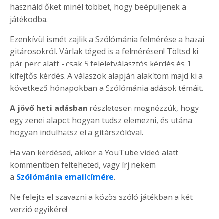
használd őket minél többet, hogy beépüljenek a
játékodba.
Ezenkívül ismét zajlik a Szólómánia felmérése a hazai
gitárosokról. Várlak téged is a felmérésen! Töltsd ki
pár perc alatt - csak 5 feleletválasztós kérdés és 1
kifejtős kérdés. A válaszok alapján alakítom majd ki a
következő hónapokban a Szólómánia adások témáit.
A jövő heti adásban
részletesen megnézzük, hogy
egy zenei alapot hogyan tudsz elemezni, és utána
hogyan indulhatsz el a gitárszólóval.
Ha van kérdésed, akkor a YouTube videó alatt
kommentben felteheted, vagy írj nekem
a
Szólómánia emailcímére
.
Ne felejts el szavazni a közös szóló játékban a két
verzió egyikére!