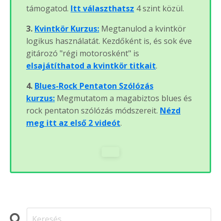
támogatod.
Itt választhatsz
4 szint közül.
3.
Kvintkör Kurzus:
Megtanulod a kvintkör
logikus használatát. Kezdőként is, és sok éve
gitározó "régi motorosként" is
elsajátíthatod a kvintkör titkait
.
4.
Blues-Rock Pentaton Szólózás
kurzus:
Megmutatom a magabiztos blues és
rock pentaton szólózás módszereit.
Nézd
meg itt az első 2 videót
.