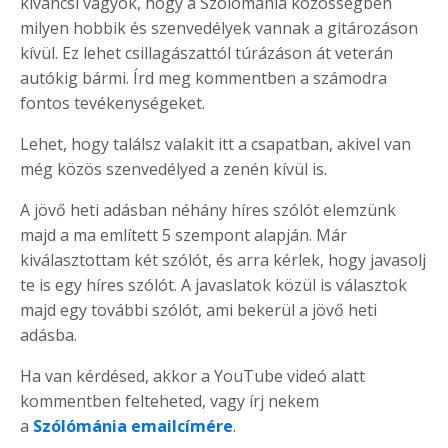
kíváncsi vagyok, hogy a Szólómánia közösségben
milyen hobbik és szenvedélyek vannak a gitározáson
kívül. Ez lehet csillagászattól túrázáson át veterán
autókig bármi. Írd meg kommentben a számodra
fontos tevékenységeket.
Lehet, hogy találsz valakit itt a csapatban, akivel van
még közös szenvedélyed a zenén kívül is.
A jövő heti adásban néhány híres szólót elemzünk
majd a ma említett 5 szempont alapján. Már
kiválasztottam két szólót, és arra kérlek, hogy javasolj
te is egy híres szólót. A javaslatok közül is választok
majd egy további szólót, ami bekerül a jövő heti
adásba.
Ha van kérdésed, akkor a YouTube videó alatt
kommentben felteheted, vagy írj nekem
a
Szólómánia emailcímére
.