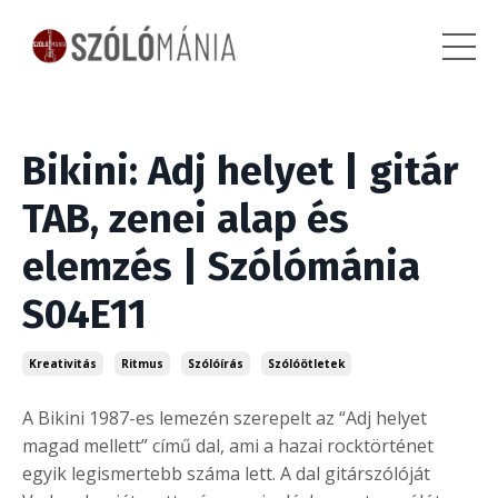
Bikini: Adj helyet | gitár
TAB, zenei alap és
elemzés | Szólómánia
S04E11
Kreativitás
Ritmus
Szólóírás
Szólóötletek
A Bikini 1987-es lemezén szerepelt az “Adj helyet
magad mellett” című dal, ami a hazai rocktörténet
egyik legismertebb száma lett. A dal gitárszólóját