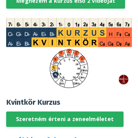
Megnézem a kurzus első 2 videóját
Kvintkör Kurzus
Szeretném érteni a zeneelméletet