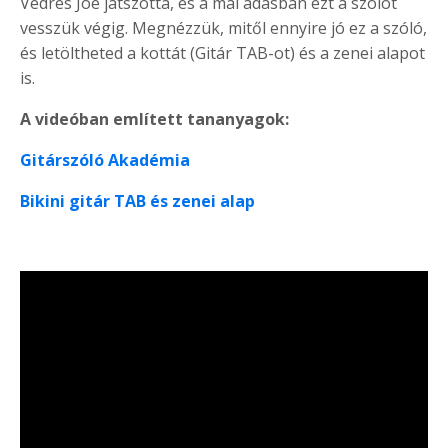
Vedres Joe játszotta, és a mai adásban ezt a szólót
vesszük végig. Megnézzük, mitől ennyire jó ez a szóló,
és letöltheted a kottát (Gitár TAB-ot) és a zenei alapot
is.
A videóban említett tananyagok:
Gitárszóló Akadémia
Bikini gitár TAB és zenei alap