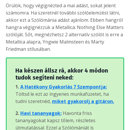
Örülök, hogy végignézted a mai adást, sokat jelent
számomra. Ha szeretnél további szólóelemzést látni,
akkor ezt a Szólómánia adást ajánlom. Ebben hangról
hangra végignézzük a Metallica: Nothing Else Matters
szólóját. Sőt, megnézhetsz 2 alternatív szólót is erre a
Metallica alapra, Yngwie Malmsteen és Marty
Friedman stílusában.
Ha készen állsz rá, akkor 4 módon
tudok segíteni neked:
1.
A Hatékony Gyakorlás 7 Szempontja:
Töltsd le ezt az ingyenes munkafüzetet, ha
tudni szeretnéd,
miket gyakorolj a gitáron.
2.
Havi tananyagok:
Havonta friss
tananyagokat kapsz tőlem, részletes
útmutatással. Ezzel a Szólómániát is