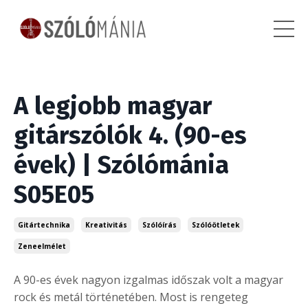
A legjobb magyar
gitárszólók 4. (90-es
évek) | Szólómánia
S05E05
Gitártechnika
Kreativitás
Szólóírás
Szólóötletek
Zeneelmélet
A 90-es évek nagyon izgalmas időszak volt a magyar
rock és metál történetében. Most is rengeteg