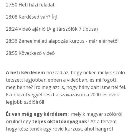
27:50 Heti házi feladat
28:08 Kérdésed van? Írj!
28:24 Videó ajánló (A gitárszólók 7 típusa)
28:36 Zeneelméleti alapozás kurzus - már elérhető!
28:55 Következő videó
A heti kérdésem
hozzád az, hogy neked melyik szóló
tetszett legjobban ebben a videóban, és mi fogott
meg benne? Írd meg azt is, hogy hány dalt ismertél fel.
Ezenkívül vegyél részt a szavazáson a 2000-es évek
legjobb szólóiról!
És van még egy kérdésem:
melyik magyar szólóról
örülnél egy
teljes oktatóanyagnak
? Az a tervem,
hogy készítenék egy rövid kurzust, ahol hangról