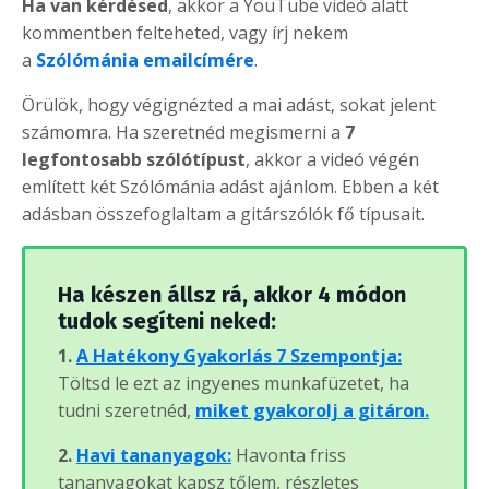
Ha van kérdésed
, akkor a YouTube videó alatt
kommentben felteheted, vagy írj nekem
a
Szólómánia emailcímére
.
Örülök, hogy végignézted a mai adást, sokat jelent
számomra. Ha szeretnéd megismerni a
7
legfontosabb szólótípust
, akkor a videó végén
említett két Szólómánia adást ajánlom. Ebben a két
adásban összefoglaltam a gitárszólók fő típusait.
Ha készen állsz rá, akkor 4 módon
tudok segíteni neked:
1.
A Hatékony Gyakorlás 7 Szempontja:
Töltsd le ezt az ingyenes munkafüzetet, ha
tudni szeretnéd,
miket gyakorolj a gitáron.
2.
Havi tananyagok:
Havonta friss
tananyagokat kapsz tőlem, részletes