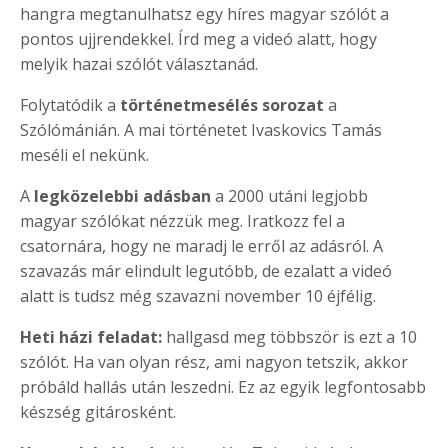
hangra megtanulhatsz egy híres magyar szólót a
pontos ujjrendekkel. Írd meg a videó alatt, hogy
melyik hazai szólót választanád.
Folytatódik a
történetmesélés sorozat
a
Szólómánián. A mai történetet Ivaskovics Tamás
meséli el nekünk.
A
legközelebbi adásban
a 2000 utáni legjobb
magyar szólókat nézzük meg. Iratkozz fel a
csatornára, hogy ne maradj le erről az adásról. A
szavazás már elindult legutóbb, de ezalatt a videó
alatt is tudsz még szavazni november 10 éjfélig.
Heti házi feladat:
hallgasd meg többször is ezt a 10
szólót. Ha van olyan rész, ami nagyon tetszik, akkor
próbáld hallás után leszedni. Ez az egyik legfontosabb
készség gitárosként.