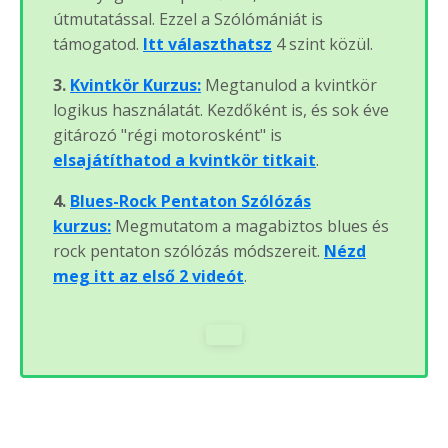
útmutatással. Ezzel a Szólómániát is
támogatod.
Itt választhatsz
4 szint közül.
3.
Kvintkör Kurzus:
Megtanulod a kvintkör
logikus használatát. Kezdőként is, és sok éve
gitározó "régi motorosként" is
elsajátíthatod a kvintkör titkait
.
4.
Blues-Rock Pentaton Szólózás
kurzus:
Megmutatom a magabiztos blues és
rock pentaton szólózás módszereit.
Nézd
meg itt az első 2 videót
.